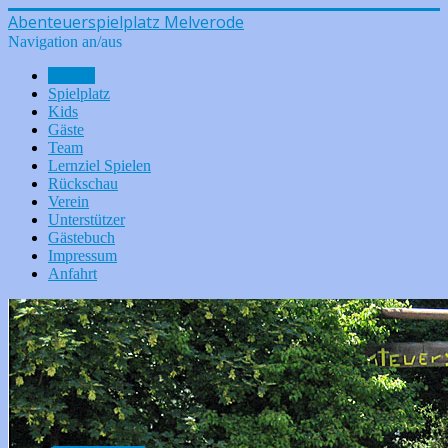
Abenteuerspielplatz Melverode
Navigation an/aus
Aktuell
Spielplatz
Kids
Gäste
Team
Lernziel Spielen
Rückschau
Verein
Unterstützer
Gästebuch
Impressum
Anfahrt